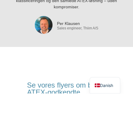
klassificeringen og den samlede ATEX-løsning – uden
kompromiser.
Per Klausen
Sales engineer, Thiim A/S
German
English
Se vores flyers om bl.a.
Danish
ATEX-godkendte
produkter og løsninger
Gå til Publikationer