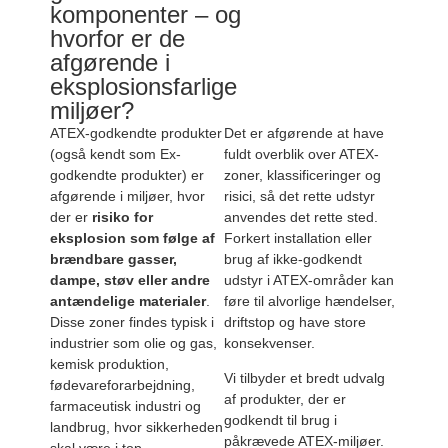
komponenter – og
hvorfor er de
afgørende i
eksplosionsfarlige
miljøer?
ATEX-godkendte produkter
Det er afgørende at have
(også kendt som Ex-
fuldt overblik over ATEX-
godkendte produkter) er
zoner, klassificeringer og
afgørende i miljøer, hvor
risici, så det rette udstyr
der er
risiko for
anvendes det rette sted.
eksplosion som følge af
Forkert installation eller
brændbare gasser,
brug af ikke-godkendt
dampe, støv eller andre
udstyr i ATEX-områder kan
antændelige materialer
.
føre til alvorlige hændelser,
Disse zoner findes typisk i
driftstop og have store
industrier som olie og gas,
konsekvenser.
kemisk produktion,
Vi tilbyder et bredt udvalg
fødevareforarbejdning,
af produkter, der er
farmaceutisk industri og
godkendt til brug i
landbrug, hvor sikkerheden
påkrævede ATEX-miljøer.
skal være i top.