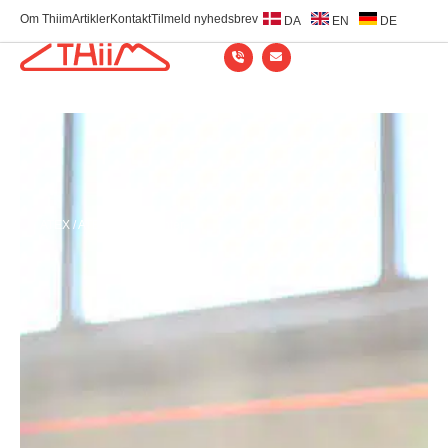
Om Thiim
Artikler
Kontakt
Tilmeld nyhedsbrev
DA
EN
DE
ATEX
/
ATEX-komponenter ​