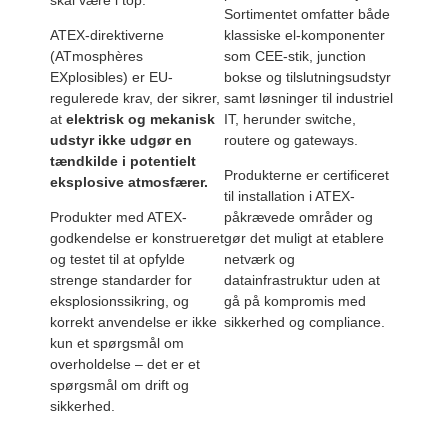
Sortimentet omfatter både
ATEX-direktiverne
klassiske el-komponenter
(ATmosphères
som CEE-stik, junction
EXplosibles) er EU-
bokse og tilslutningsudstyr
regulerede krav, der sikrer,
samt løsninger til industriel
at
elektrisk og mekanisk
IT, herunder switche,
udstyr ikke udgør en
routere og gateways.
tændkilde i potentielt
Produkterne er certificeret
eksplosive atmosfærer.
til installation i ATEX-
Produkter med ATEX-
påkrævede områder og
godkendelse er konstrueret
gør det muligt at etablere
og testet til at opfylde
netværk og
strenge standarder for
datainfrastruktur uden at
eksplosionssikring, og
gå på kompromis med
korrekt anvendelse er ikke
sikkerhed og compliance.
kun et spørgsmål om
overholdelse – det er et
spørgsmål om drift og
sikkerhed.