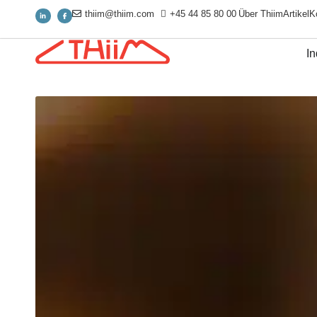
thiim@thiim.com
+45 44 85 80 00
Über Thiim
Artikel
K
In