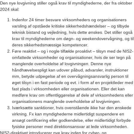
Den nye lovgivning stiller også krav til myndighederne, der fra oktober
2024 skal:
Indenfor 24 timer besvare virksomheders og organisationers
varsling af opståede kritiske sikkerhedshændelser – og tilbyde
teknisk bistand og vejledning, hvis dette ønskes. Det stiller også
krav til myndighederne om døgn- og weekendovervågning, og til
deres sikkerhedsmæssige kompetencer.
Føre reaktivt – og i nogle tilfælde proaktivt – tilsyn med de NIS2-
omfattede virksomheder og organisationer, hvis de ser tegn på
manglende overholdelse af lovgivningen. Denne nye
håndhævelsespligt kan udover påbud, advarsler, instruktioner
mm, betyde udpegelse af en overvågningsansvarlig person til
øget tilsyn i en fast periode og evt. i form af en projektleder med
fast plads i virksomheden eller organisationen. Eller det kan
medføre krav om offentliggørelse af dele af virksomhedens eller
organisationens manglende overholdelse af lovgivningen.
Iværksætte sanktioner, hvis ovenstående ikke har den ønskede
virkning. Fx kan myndighederne midlertidigt suspendere en
ansøgt certificering eller godkendelse, eller midlertidigt forbyde
fysiske personer med direktionsansvar at lede virksomheden.
NIS2-direktivet introducerer nye krav inden for cyber- og