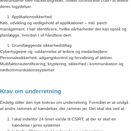
leverandører blev hackerangrebet, hvilket forhindrede DSB i at levere
deres togydelser.
Applikationssikkerhed
Køb, udvikling og vedligehold af applikationer – inkl. patch
management. I bør identificere, hvilke sårbarheder der kan opstå og
planlægge, hvordan I vil håndtere dem.
Grundlæggende sikkerhedstiltag.
Cyberhygiejne og -uddannelse af ledere og medarbejdere.
Personalesikkerhed, adgangskontrol og forvaltning af aktiver.
Multifaktorautentificering, kryptering, sikkerhed i kommunikation og
nødkommunikationssystemer.
Krav om underretning
Endelig stiller den nye lovkrav om underretning. Formålet er at undgå
at andre rammes af hændelser, der rammer jer. Det skal ske ved at:
I skal indenfor 24 timer varsle til CSIRT, at der er sket en
hændelse i jeres systemer