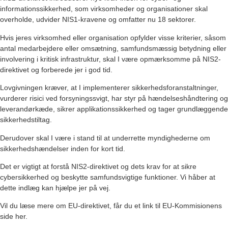
informationssikkerhed, som virksomheder og organisationer skal
overholde, udvider NIS1-kravene og omfatter nu 18 sektorer.
Hvis jeres virksomhed eller organisation opfylder visse kriterier, såsom
antal medarbejdere eller omsætning, samfundsmæssig betydning eller
involvering i kritisk infrastruktur, skal I være opmærksomme på NIS2-
direktivet og forberede jer i god tid.
Lovgivningen kræver, at I implementerer sikkerhedsforanstaltninger,
vurderer risici ved forsyningssvigt, har styr på hændelseshåndtering og
leverandørkæde, sikrer applikationssikkerhed og tager grundlæggende
sikkerhedstiltag.
Derudover skal I være i stand til at underrette myndighederne om
sikkerhedshændelser inden for kort tid.
Det er vigtigt at forstå NIS2-direktivet og dets krav for at sikre
cybersikkerhed og beskytte samfundsvigtige funktioner. Vi håber at
dette indlæg kan hjælpe jer på vej.
Vil du læse mere om EU-direktivet, får du et link til
EU-Kommisionens
side her
.