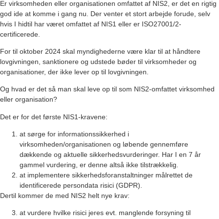
Er virksomheden eller organisationen omfattet af NIS2, er det en rigtig
god ide at komme i gang nu. Der venter et stort arbejde forude, selv
hvis I hidtil har været omfattet af NIS1 eller er ISO27001/2-
certificerede.
For til oktober 2024 skal myndighederne være klar til at håndtere
lovgivningen, sanktionere og udstede bøder til virksomheder og
organisationer, der ikke lever op til lovgivningen.
Og hvad er det så man skal leve op til som NIS2-omfattet virksomhed
eller organisation?
Det er for det første NIS1-kravene:
at sørge for informationssikkerhed i
virksomheden/organisationen og løbende gennemføre
dækkende og aktuelle sikkerhedsvurderinger. Har I en 7 år
gammel vurdering, er denne altså ikke tilstrækkelig.
at implementere sikkerhedsforanstaltninger målrettet de
identificerede persondata risici (GDPR).
Dertil kommer de med NIS2 helt nye krav:
at vurdere hvilke risici jeres evt. manglende forsyning til