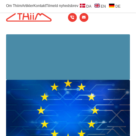
Om Thiim
Artikler
Kontakt
Tilmeld nyhedsbrev
DA
EN
DE