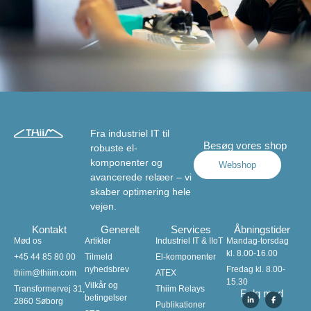
Fra industriel IT til
Besøg vores shop
robuste el-
komponenter og
Webshop
avancerede relæer – vi
skaber optimering hele
vejen.
Kontakt
Generelt
Services
Åbningstider
Mød os
Artikler
Industriel IT & IIoT
Mandag-torsdag
kl. 8.00-16.00
+45 44 85 80 00
Tilmeld
El-komponenter
nyhedsbrev
Fredag kl. 8.00-
thiim@thiim.com
ATEX
15.30
Vilkår og
Transformervej 31,
Thiim Relays​
Følg med
betingelser
2860 Søborg
Publikationer