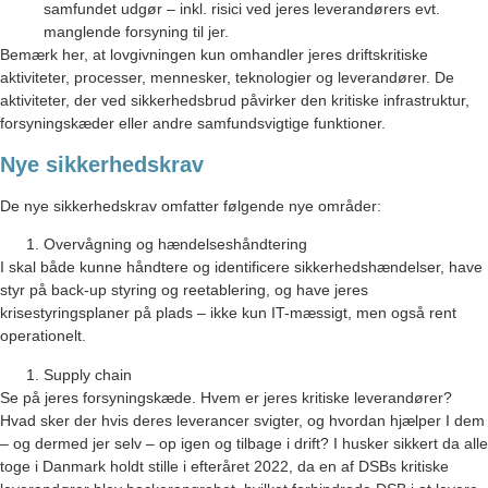
samfundet udgør – inkl. risici ved jeres leverandørers evt.
manglende forsyning til jer.
Bemærk her, at lovgivningen kun omhandler jeres driftskritiske
aktiviteter, processer, mennesker, teknologier og leverandører. De
aktiviteter, der ved sikkerhedsbrud påvirker den kritiske infrastruktur,
forsyningskæder eller andre samfundsvigtige funktioner.
Nye sikkerhedskrav
De nye sikkerhedskrav omfatter følgende nye områder:
Overvågning og hændelseshåndtering
I skal både kunne håndtere og identificere sikkerhedshændelser, have
styr på back-up styring og reetablering, og have jeres
krisestyringsplaner på plads – ikke kun IT-mæssigt, men også rent
operationelt.
Supply chain
Se på jeres forsyningskæde. Hvem er jeres kritiske leverandører?
Hvad sker der hvis deres leverancer svigter, og hvordan hjælper I dem
– og dermed jer selv – op igen og tilbage i drift? I husker sikkert da alle
toge i Danmark holdt stille i efteråret 2022, da en af DSBs kritiske