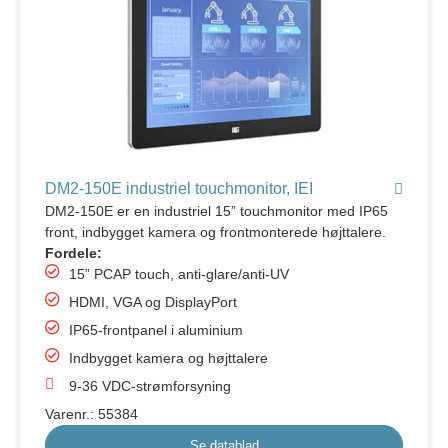
DM2-150E industriel touchmonitor, IEI
DM2-150E er en industriel 15” touchmonitor med IP65
front, indbygget kamera og frontmonterede højttalere.
Fordele:
15” PCAP touch, anti-glare/anti-UV
HDMI, VGA og DisplayPort
IP65-frontpanel i aluminium
Indbygget kamera og højttalere
9-36 VDC-strømforsyning
Varenr.: 55384
Se datablad