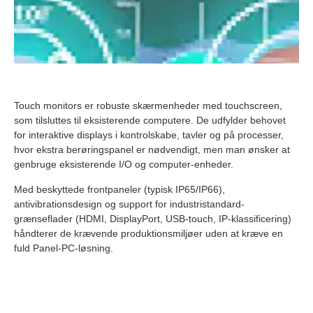
Touch monitors er robuste skærmenheder med touchscreen,
som tilsluttes til eksisterende computere. De udfylder behovet
for interaktive displays i kontrolskabe, tavler og på processer,
hvor ekstra berøringspanel er nødvendigt, men man ønsker at
genbruge eksisterende I/O og computer-enheder.
Med beskyttede frontpaneler (typisk IP65/IP66),
antivibrationsdesign og support for industristandard-
grænseflader (HDMI, DisplayPort, USB-touch, IP-klassificering)
håndterer de krævende produktionsmiljøer uden at kræve en
fuld Panel-PC-løsning.