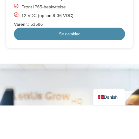
Front IP65-beskyttelse
12 VDC (option 9-36 VDC)
Varenr.: 53586
Se datablad
German
English
Danish