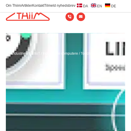
Om Thiim
Artikler
Kontakt
Tilmeld nyhedsbrev
DA
EN
DE
Industriel IT & IIoT​
/
Industrielle computere
/
Touch monitors