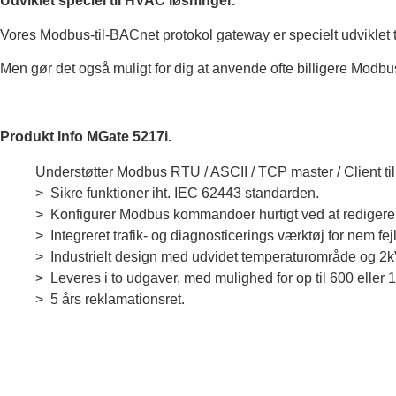
Udviklet speciel til HVAC løsninger.
Vores Modbus-til-BACnet protokol gateway er specielt udvikle
Men gør det også muligt for dig at anvende ofte billigere Modb
Produkt Info MGate 5217i.
Understøtter Modbus RTU / ASCII / TCP master / Client til 
> Sikre funktioner iht. IEC 62443 standarden.
> Konfigurer Modbus kommandoer hurtigt ved at redigere 
> Integreret trafik- og diagnosticerings værktøj for nem fejl
> Industrielt design med udvidet temperaturområde og 2kV
> Leveres i to udgaver, med mulighed for op til 600 eller 
> 5 års reklamationsret.