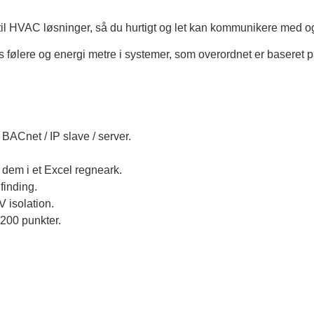
t til HVAC løsninger, så du hurtigt og let kan kommunikere me
us følere og energi metre i systemer, som overordnet er baseret
BACnet / IP slave / server.
dem i et Excel regneark.
finding.
 isolation.
1200 punkter.