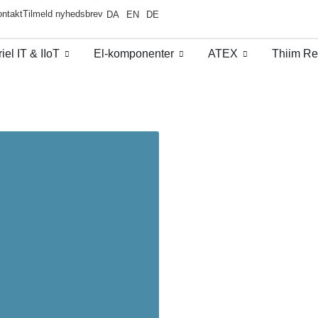
ntakt
Tilmeld nyhedsbrev
DA
EN
DE
iel IT & IIoT​
El-komponenter
ATEX
Thiim Re