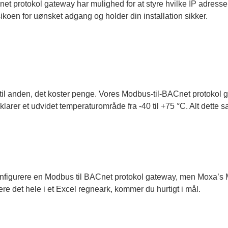
net protokol gateway har mulighed for at styre hvilke IP adresser 
koen for uønsket adgang og holder din installation sikker.
id til anden, det koster penge. Vores Modbus-til-BACnet protokol 
larer et udvidet temperaturområde fra -40 til +75 °C. Alt dette sa
nfigurere en Modbus til BACnet protokol gateway, men Moxa’s MG
re det hele i et Excel regneark, kommer du hurtigt i mål.