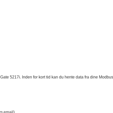
e MGate 5217i. Inden for kort tid kan du hente data fra dine Mod
om email)