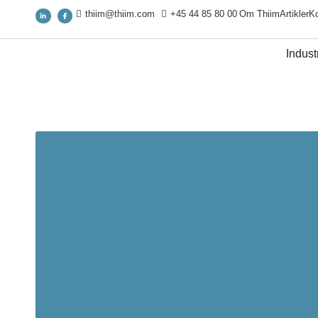
thiim@thiim.com
+45 44 85 80 00
Om Thiim
Artikler
Ko
Industr