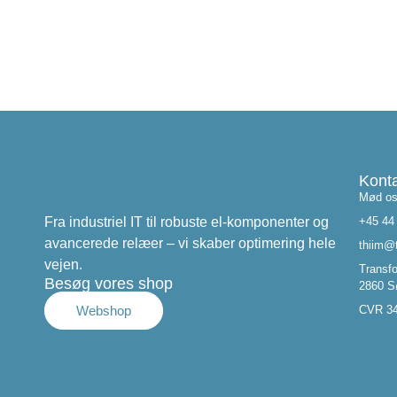
Kont
Mød o
Fra industriel IT til robuste el-komponenter og
+45 44
avancerede relæer – vi skaber optimering hele
thiim@
vejen.
Transfo
Besøg vores shop
2860 S
Webshop
CVR 3