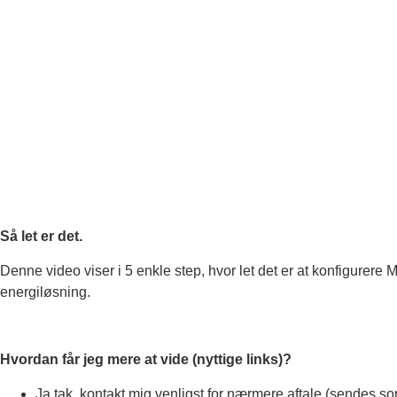
Så let er det.
Denne video viser i 5 enkle step, hvor let det er at konfigurer
energiløsning.
Hvordan får jeg mere at vide (nyttige links)?
Ja tak, kontakt mig venligst for nærmere aftale (sendes s