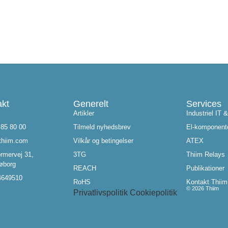
akt
Generelt
Services
s
Artikler
Industriel IT &
 85 80 00
Tilmeld nyhedsbrev
El-komponent
thiim.com
Vilkår og betingelser
ATEX
rmervej 31,
3TG
Thiim Relays​
øborg
REACH
Publikationer
4649510
RoHS
Kontakt Thiim
© 2026 Thiim
Privatlivspolitik
Cookiepolitik