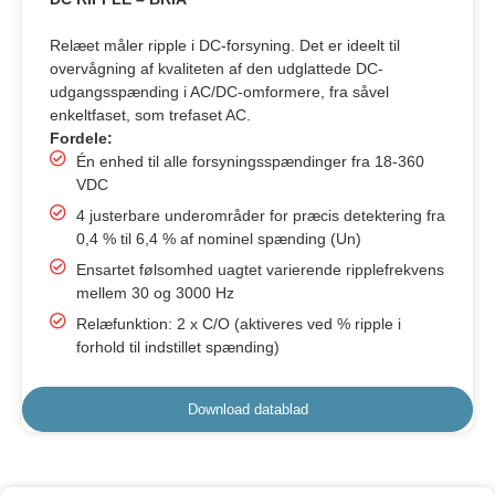
Relæet måler ripple i DC-forsyning. Det er ideelt til
overvågning af kvaliteten af den udglattede DC-
udgangsspænding i AC/DC-omformere, fra såvel
enkeltfaset, som trefaset AC.
Fordele:
Én enhed til alle forsyningsspændinger fra 18-360
VDC
4 justerbare underområder for præcis detektering fra
0,4 % til 6,4 % af nominel spænding (Un)
Ensartet følsomhed uagtet varierende ripplefrekvens
mellem 30 og 3000 Hz
Relæfunktion: 2 x C/O (aktiveres ved % ripple i
forhold til indstillet spænding)
Download datablad