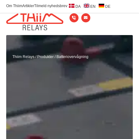
Om Thiim
Artikler
Tilmeld nyhedsbrev
DA
EN
DE
Thiim Relays​
/
Produkter
/
Batteriovervågning