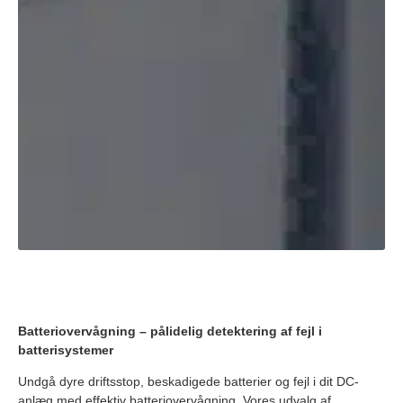
Batteriovervågning – pålidelig detektering af fejl i
batterisystemer
Undgå dyre driftsstop, beskadigede batterier og fejl i dit DC-
anlæg med effektiv batteriovervågning. Vores udvalg af