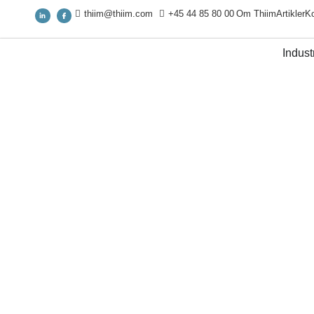
thiim@thiim.com
+45 44 85 80 00
Om Thiim
Artikler
Ko
Industr