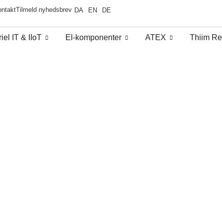
ntakt
Tilmeld nyhedsbrev
DA
EN
DE
iel IT & IIoT​
El-komponenter
ATEX
Thiim Re