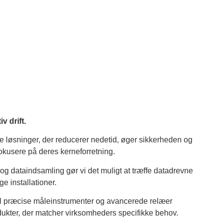
v drift.
ve løsninger, der reducerer nedetid, øger sikkerheden og
okusere på deres kerneforretning.
 og dataindsamling gør vi det muligt at træffe datadrevne
e installationer.
il præcise måleinstrumenter og avancerede relæer
ukter, der matcher virksomheders specifikke behov.