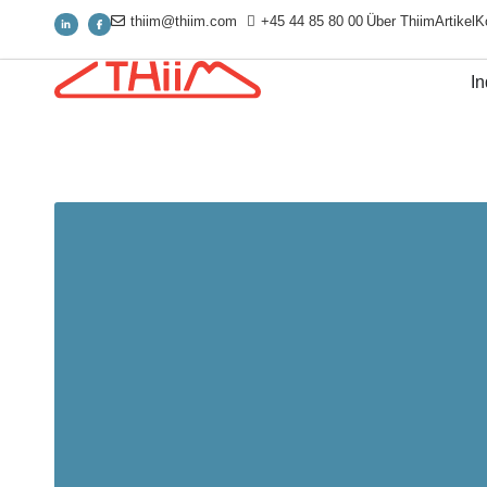
thiim@thiim.com
+45 44 85 80 00
Über Thiim
Artikel
K
In