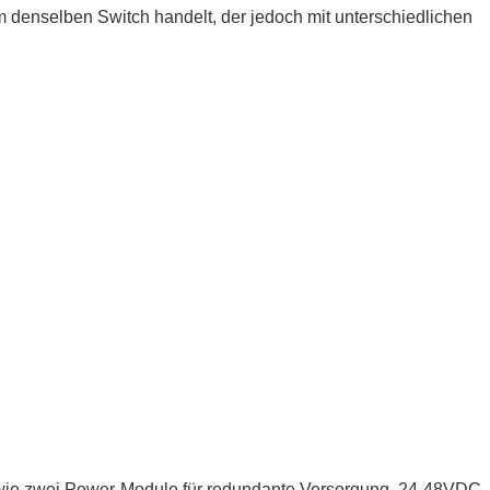
 denselben Switch handelt, der jedoch mit unterschiedlichen
sowie zwei Power-Module für redundante Versorgung, 24-48VDC