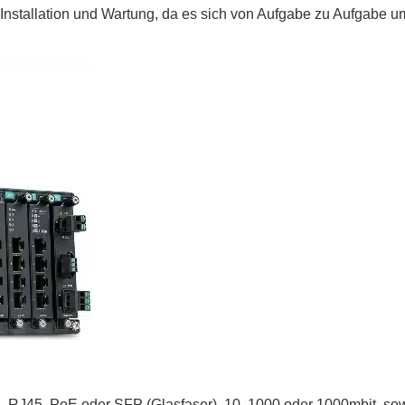
nstallation und Wartung, da es sich von Aufgabe zu Aufgabe um
ts, RJ45, PoE oder SFP (Glasfaser), 10, 1000 oder 1000mbit, 