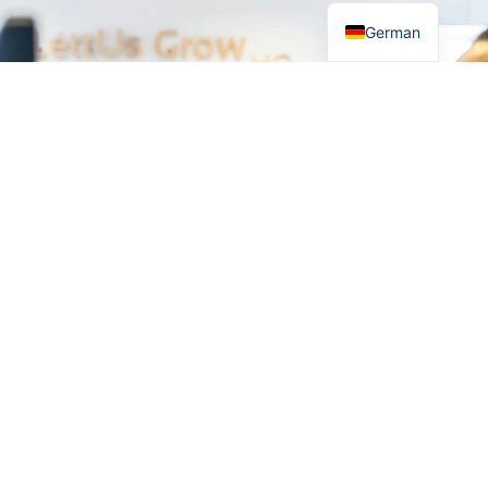
German
Von industrieller IT bis
Besuchen Sie unseren
hin zu robusten
Shop
Elektrokomponenten
Webshop
und fortschrittlichen