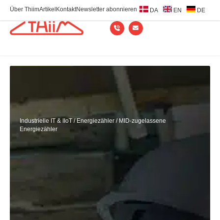
Über Thiim
Artikel
Kontakt
Newsletter abonnieren
DA
EN
DE
Industrielle IT & IIoT
/
Energiezähler
/
MID-zugelassene
Energiezähler