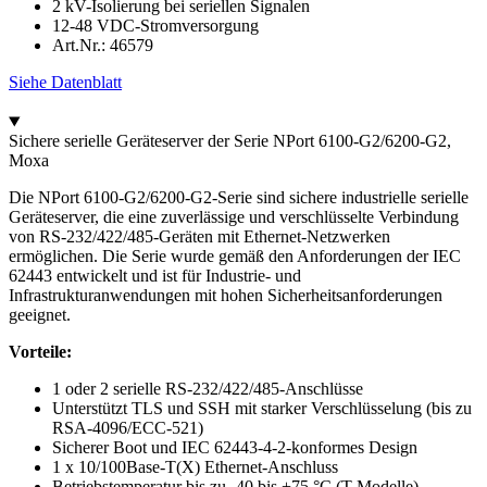
2 kV-Isolierung bei seriellen Signalen
12-48 VDC-Stromversorgung
Art.Nr.: 46579
Siehe Datenblatt
Sichere serielle Geräteserver der Serie NPort 6100-G2/6200-G2,
Moxa
Die NPort 6100-G2/6200-G2-Serie sind sichere industrielle serielle
Geräteserver, die eine zuverlässige und verschlüsselte Verbindung
von RS-232/422/485-Geräten mit Ethernet-Netzwerken
ermöglichen. Die Serie wurde gemäß den Anforderungen der IEC
62443 entwickelt und ist für Industrie- und
Infrastrukturanwendungen mit hohen Sicherheitsanforderungen
geeignet.
Vorteile:
1 oder 2 serielle RS-232/422/485-Anschlüsse
Unterstützt TLS und SSH mit starker Verschlüsselung (bis zu
RSA-4096/ECC-521)
Sicherer Boot und IEC 62443-4-2-konformes Design
1 x 10/100Base-T(X) Ethernet-Anschluss
Betriebstemperatur bis zu -40 bis +75 °C (T-Modelle)