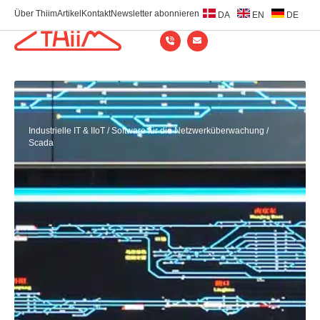
Über Thiim
Artikel
Kontakt
Newsletter abonnieren
DA
EN
DE
Industrielle IT & IIoT
/
Software für die Netzwerküberwachung
/
Scada