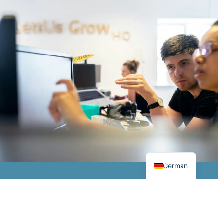
English
Danish
German
Von industrieller IT bis
Besuchen Sie unseren
hin zu robusten
Shop
Elektrokomponenten