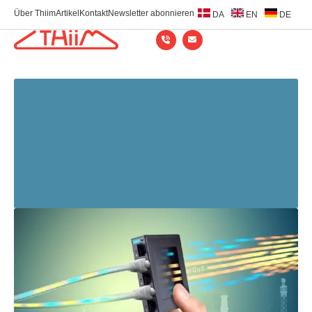
Über Thiim
Artikel
Kontakt
Newsletter abonnieren
DA
EN
DE