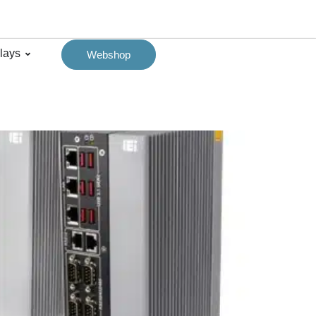
lays​
Webshop