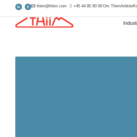
thiim@thiim.com
+45 44 85 80 00
Om Thiim
Artikler
Ko
Industr