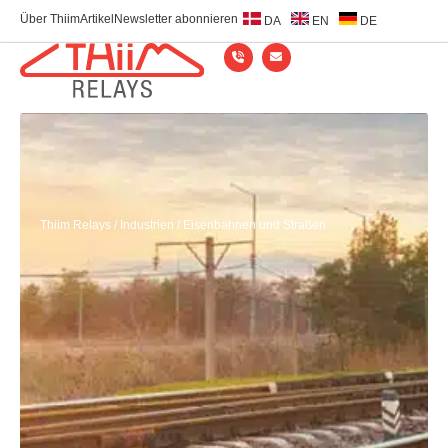
Über Thiim
Artikel
Newsletter abonnieren
DA
EN
DE
Thiim Relays
/
Industrien
/
Eisenbahnen und Straßen